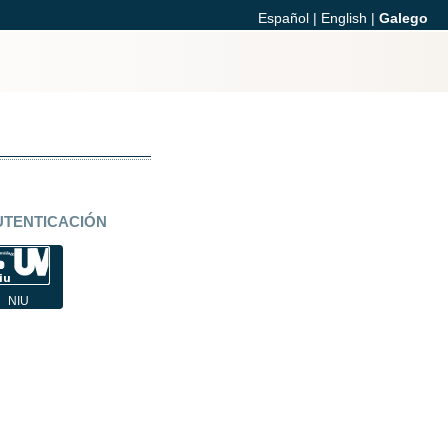
Español
|
English
|
Galego
UTENTICACIÓN
NIU