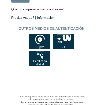
Quero recuperar o meu contrasinal
Precisa Axuda? | Información
OUTROS MEDIOS DE AUTENTICACIÓN
Cl@ve
NIU
Certificado
dixital
Unha vez que se autentique non será necesario identificarse
de novo para acceder a outros recursos.
Para desconectarse, recomendamos que peche o seu
navegador (pechando todas as xanelas).